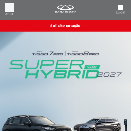
Local
MENU
Solicite cotação