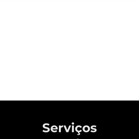
Sobre a CAOA Chery
A MONTADORA COM CAPITAL 100%
BRASILEIRO QUE REVOLUCIONOU A
INDÚSTRIA AUTOMOTIVA NACIONAL.
Saiba mais
Serviços