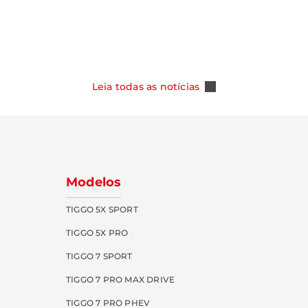
REFERÊNCIA ENTRE OS SUVs DO
Salão de Pe
MERCADO BRASILEIRO
Leia Mais
Leia Mais
Leia todas as notícias
Modelos
TIGGO 5X SPORT
TIGGO 5X PRO
TIGGO 7 SPORT
TIGGO 7 PRO MAX DRIVE
TIGGO 7 PRO PHEV