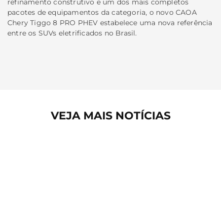
refinamento construtivo e um dos mais completos
pacotes de equipamentos da categoria, o novo CAOA
Chery Tiggo 8 PRO PHEV estabelece uma nova referência
entre os SUVs eletrificados no Brasil.
VEJA MAIS NOTÍCIAS
notícias
notícias
CAOA CHERY CELEBRA 100 MIL TIGGO
CHERY destac
5X E REFORÇA SUA POSIÇÃO COMO
foco no cons