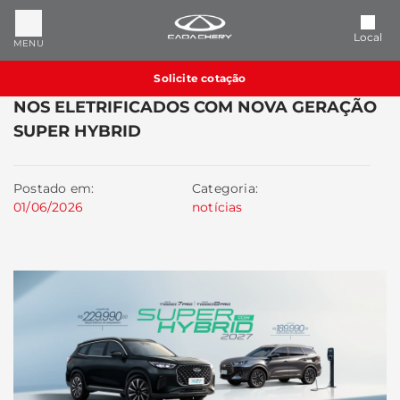
Local
MENU
Solicite cotação
CAOA CHERY ASSUME PROTAGONISMO
NOS ELETRIFICADOS COM NOVA GERAÇÃO
SUPER HYBRID
Postado em:
Categoria:
01/06/2026
notícias