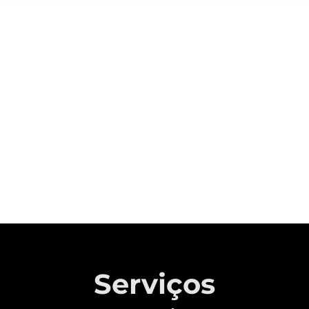
Sobre a CAOA Chery
A MONTADORA COM CAPITAL 100%
BRASILEIRO QUE REVOLUCIONOU A
INDÚSTRIA AUTOMOTIVA NACIONAL.
Saiba mais
Serviços