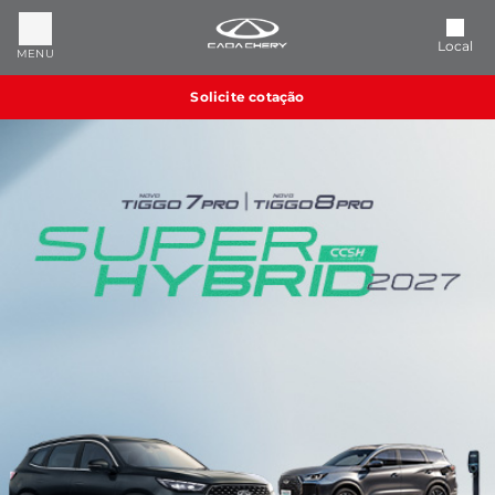
Local
MENU
Solicite cotação