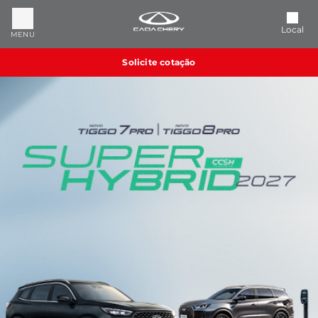
Local
MENU
Solicite cotação