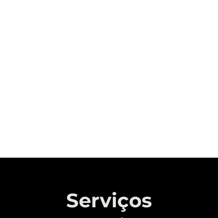
Sobre a CAOA Chery
A MONTADORA COM CAPITAL 100%
BRASILEIRO QUE REVOLUCIONOU A
INDÚSTRIA AUTOMOTIVA NACIONAL.
Saiba mais
Serviços