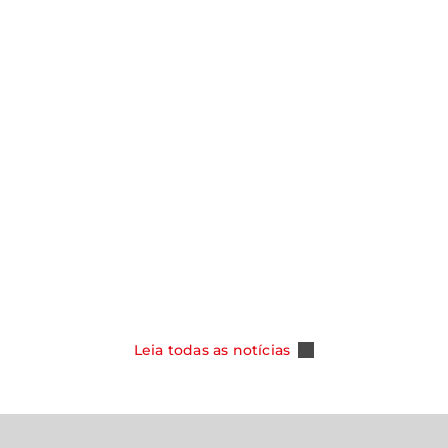
notícias
Y ASSUME
SMO NOS
CAOA CHERY CELEBRA 100 MIL
DOS COM NOVA
TIGGO 5X E REFORÇA SUA POSI
PER HYBRID
COMO REFERÊNCIA ENTRE OS S
DO MERCADO BRASILEIRO
Leia Mais
Leia todas as notícias