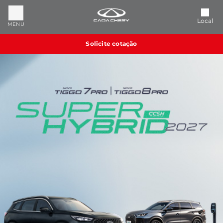
Local
MENU
Solicite cotação