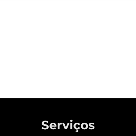
Sobre a CAOA Chery
A MONTADORA COM CAPITAL 100%
BRASILEIRO QUE REVOLUCIONOU A
INDÚSTRIA AUTOMOTIVA NACIONAL.
Saiba mais
Serviços