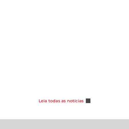
notícias
Y ASSUME
SMO NOS
CAOA CHERY CELEBRA 100 MIL
DOS COM NOVA
TIGGO 5X E REFORÇA SUA POSI
PER HYBRID
COMO REFERÊNCIA ENTRE OS S
DO MERCADO BRASILEIRO
Leia Mais
Leia todas as notícias