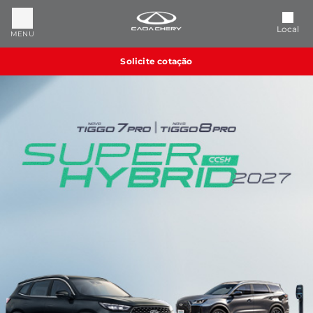
Local
MENU
Solicite cotação