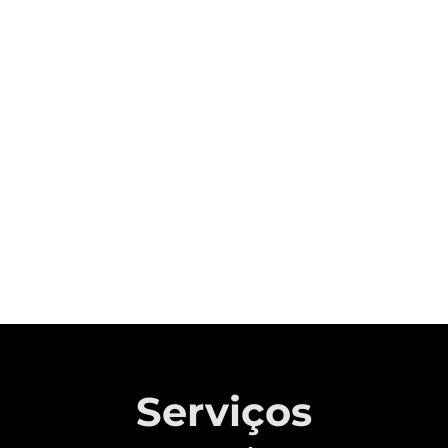
Sobre a CAOA Chery
A MONTADORA COM CAPITAL 100%
BRASILEIRO QUE REVOLUCIONOU A
INDÚSTRIA AUTOMOTIVA NACIONAL.
Saiba mais
Serviços