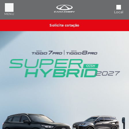
Local
MENU
Solicite cotação