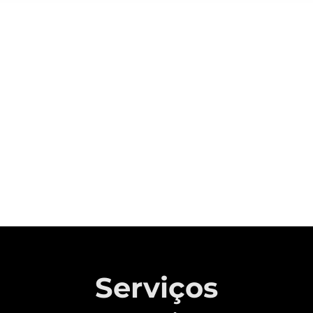
Sobre a CAOA Chery
A MONTADORA COM CAPITAL 100%
BRASILEIRO QUE REVOLUCIONOU A
INDÚSTRIA AUTOMOTIVA NACIONAL.
Saiba mais
Serviços