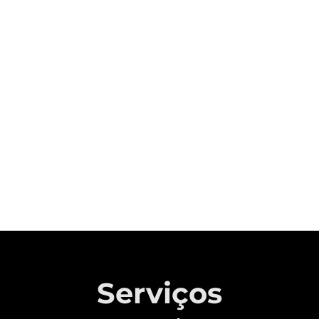
Sobre a CAOA Chery
A MONTADORA COM CAPITAL 100%
BRASILEIRO QUE REVOLUCIONOU A
INDÚSTRIA AUTOMOTIVA NACIONAL.
Saiba mais
Serviços