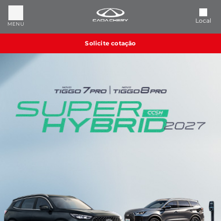
Local
MENU
Solicite cotação