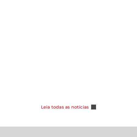
notícias
Y ASSUME
SMO NOS
CAOA CHERY CELEBRA 100 MIL
DOS COM NOVA
TIGGO 5X E REFORÇA SUA POSI
PER HYBRID
COMO REFERÊNCIA ENTRE OS S
DO MERCADO BRASILEIRO
Leia Mais
Leia todas as notícias