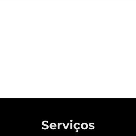
Sobre a CAOA Chery
A MONTADORA COM CAPITAL 100%
BRASILEIRO QUE REVOLUCIONOU A
INDÚSTRIA AUTOMOTIVA NACIONAL.
Saiba mais
Serviços