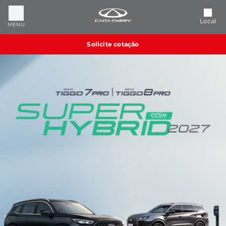
Local
MENU
Solicite cotação