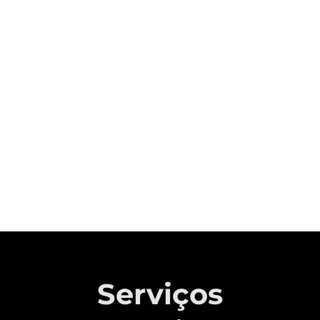
Sobre a CAOA Chery
A MONTADORA COM CAPITAL 100%
BRASILEIRO QUE REVOLUCIONOU A
INDÚSTRIA AUTOMOTIVA NACIONAL.
Saiba mais
Serviços