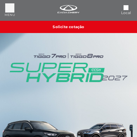
Local
MENU
Solicite cotação