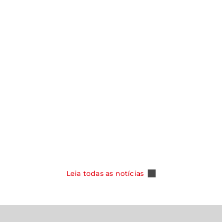
notícias
Y ASSUME
SMO NOS
CAOA CHERY CELEBRA 100 MIL
DOS COM NOVA
TIGGO 5X E REFORÇA SUA POSI
PER HYBRID
COMO REFERÊNCIA ENTRE OS S
DO MERCADO BRASILEIRO
Leia Mais
Leia todas as notícias