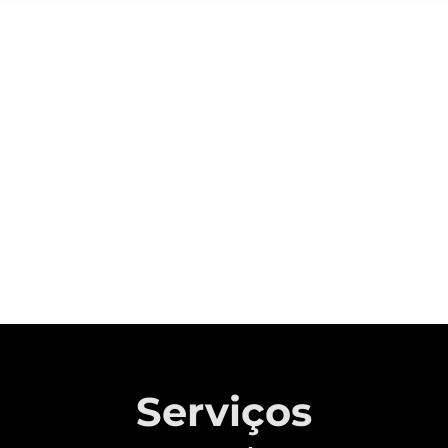
Sobre a CAOA Chery
A MONTADORA COM CAPITAL 100%
BRASILEIRO QUE REVOLUCIONOU A
INDÚSTRIA AUTOMOTIVA NACIONAL.
Saiba mais
Serviços