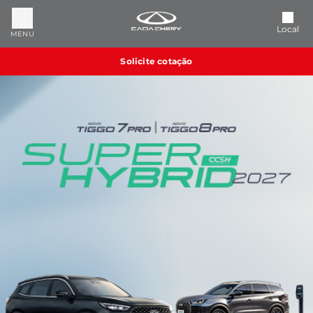
Local
MENU
Solicite cotação