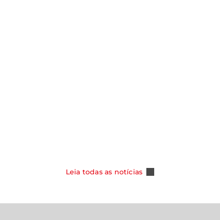
notícias
Y ASSUME
SMO NOS
CAOA CHERY CELEBRA 100 MIL
DOS COM NOVA
TIGGO 5X E REFORÇA SUA POSI
PER HYBRID
COMO REFERÊNCIA ENTRE OS S
DO MERCADO BRASILEIRO
Leia Mais
Leia todas as notícias