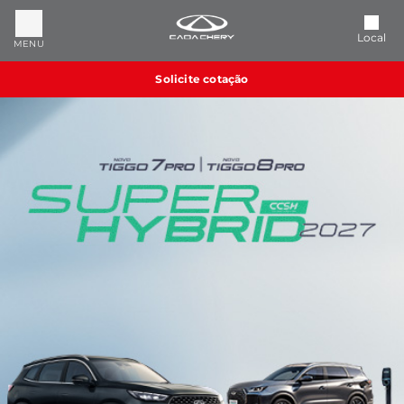
Local
MENU
Solicite cotação