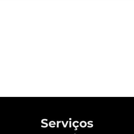
Sobre a CAOA Chery
A MONTADORA COM CAPITAL 100%
BRASILEIRO QUE REVOLUCIONOU A
INDÚSTRIA AUTOMOTIVA NACIONAL.
Saiba mais
Serviços