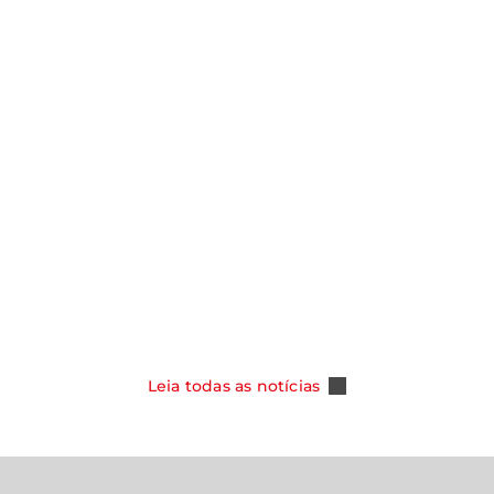
notícias
Y ASSUME
SMO NOS
CAOA CHERY CELEBRA 100 MIL
DOS COM NOVA
TIGGO 5X E REFORÇA SUA POSI
PER HYBRID
COMO REFERÊNCIA ENTRE OS S
DO MERCADO BRASILEIRO
Leia Mais
Leia todas as notícias