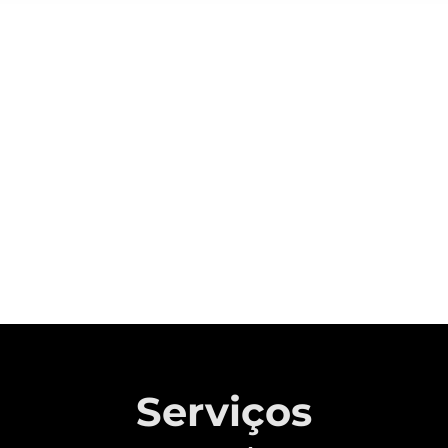
Sobre a CAOA Chery
A MONTADORA COM CAPITAL 100%
BRASILEIRO QUE REVOLUCIONOU A
INDÚSTRIA AUTOMOTIVA NACIONAL.
Saiba mais
Serviços