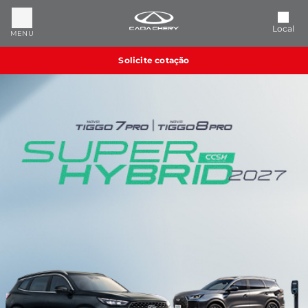
Local
MENU
Solicite cotação