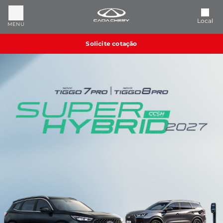
Local
MENU
Solicite cotação