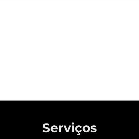
Sobre a CAOA Chery
A MONTADORA COM CAPITAL 100%
BRASILEIRO QUE REVOLUCIONOU A
INDÚSTRIA AUTOMOTIVA NACIONAL.
Saiba mais
Serviços