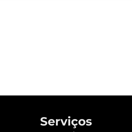
Sobre a CAOA Chery
A MONTADORA COM CAPITAL 100%
BRASILEIRO QUE REVOLUCIONOU A
INDÚSTRIA AUTOMOTIVA NACIONAL.
Saiba mais
Serviços