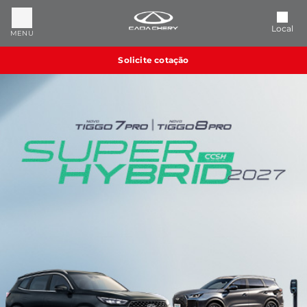
Local
MENU
Solicite cotação