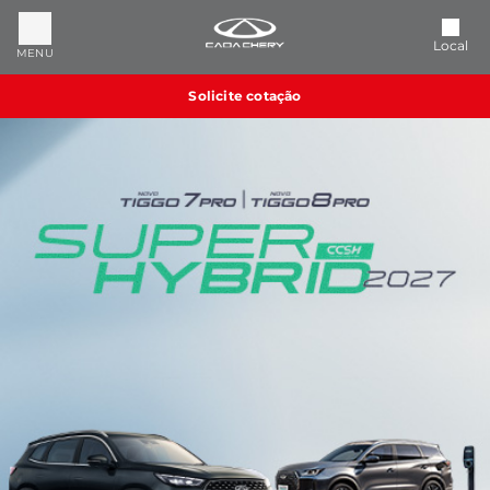
Local
MENU
Solicite cotação