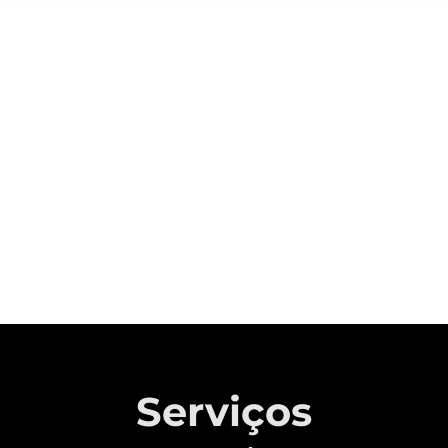
Sobre a CAOA Chery
A MONTADORA COM CAPITAL 100%
BRASILEIRO QUE REVOLUCIONOU A
INDÚSTRIA AUTOMOTIVA NACIONAL.
Saiba mais
Serviços