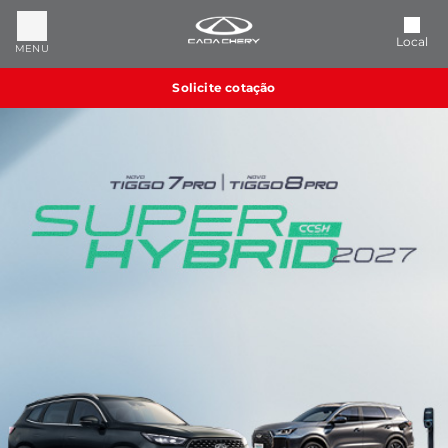
Local
MENU
Solicite cotação