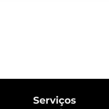
Sobre a CAOA Chery
A MONTADORA COM CAPITAL 100%
BRASILEIRO QUE REVOLUCIONOU A
INDÚSTRIA AUTOMOTIVA NACIONAL.
Saiba mais
Serviços