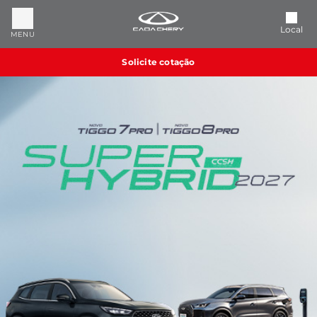
Local
MENU
Solicite cotação