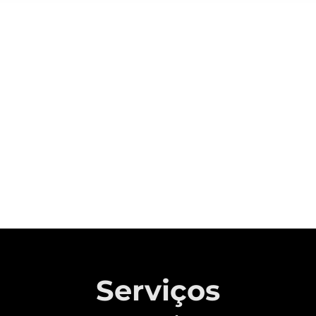
Sobre a CAOA Chery
A MONTADORA COM CAPITAL 100%
BRASILEIRO QUE REVOLUCIONOU A
INDÚSTRIA AUTOMOTIVA NACIONAL.
Saiba mais
Serviços