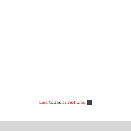
notícias
Y ASSUME
SMO NOS
CAOA CHERY CELEBRA 100 MIL
DOS COM NOVA
TIGGO 5X E REFORÇA SUA POSI
PER HYBRID
COMO REFERÊNCIA ENTRE OS S
DO MERCADO BRASILEIRO
Leia Mais
Leia todas as notícias