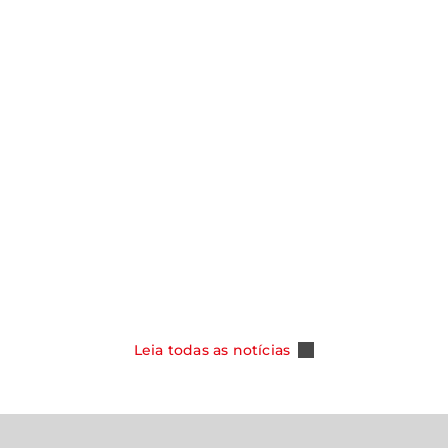
notícias
Y ASSUME
SMO NOS
CAOA CHERY CELEBRA 100 MIL
DOS COM NOVA
TIGGO 5X E REFORÇA SUA POSI
PER HYBRID
COMO REFERÊNCIA ENTRE OS S
DO MERCADO BRASILEIRO
Leia Mais
Leia todas as notícias