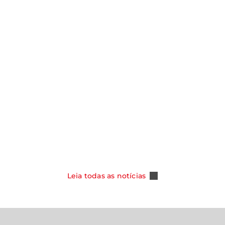
notícias
Y ASSUME
SMO NOS
CAOA CHERY CELEBRA 100 MIL
DOS COM NOVA
TIGGO 5X E REFORÇA SUA POSI
PER HYBRID
COMO REFERÊNCIA ENTRE OS S
DO MERCADO BRASILEIRO
Leia Mais
Leia todas as notícias