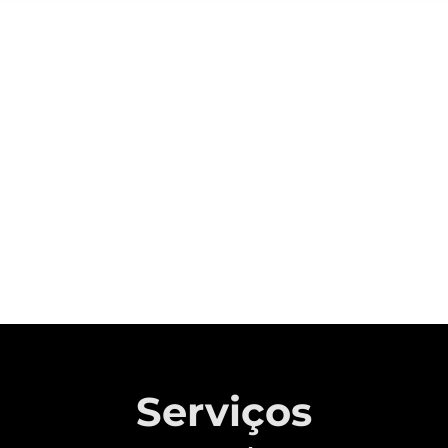
Sobre a CAOA Chery
A MONTADORA COM CAPITAL 100%
BRASILEIRO QUE REVOLUCIONOU A
INDÚSTRIA AUTOMOTIVA NACIONAL.
Saiba mais
Serviços