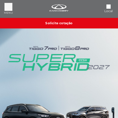
Local
MENU
Solicite cotação