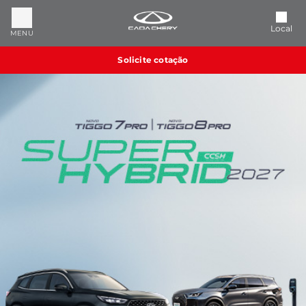
Local
MENU
Solicite cotação