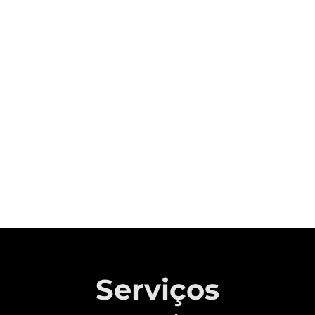
Sobre a CAOA Chery
A MONTADORA COM CAPITAL 100%
BRASILEIRO QUE REVOLUCIONOU A
INDÚSTRIA AUTOMOTIVA NACIONAL.
Saiba mais
Serviços