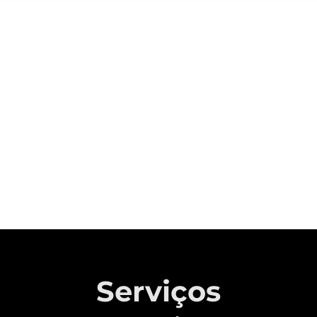
Sobre a CAOA Chery
A MONTADORA COM CAPITAL 100%
BRASILEIRO QUE REVOLUCIONOU A
INDÚSTRIA AUTOMOTIVA NACIONAL.
Saiba mais
Serviços