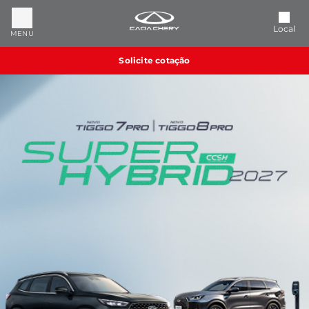
Local
MENU
Solicite cotação