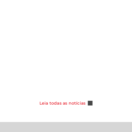
notícias
Y ASSUME
SMO NOS
CAOA CHERY CELEBRA 100 MIL
DOS COM NOVA
TIGGO 5X E REFORÇA SUA POSI
PER HYBRID
COMO REFERÊNCIA ENTRE OS S
DO MERCADO BRASILEIRO
Leia Mais
Leia todas as notícias