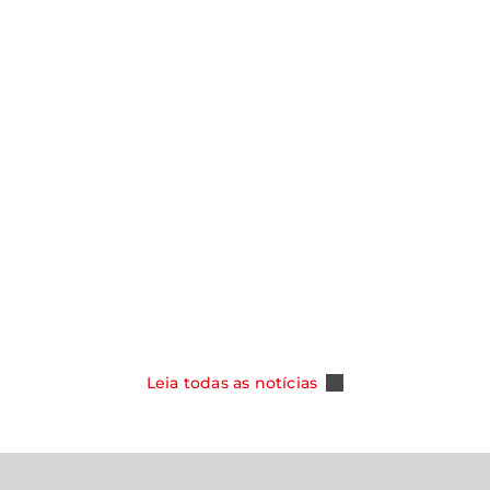
notícias
Y ASSUME
SMO NOS
CAOA CHERY CELEBRA 100 MIL
DOS COM NOVA
TIGGO 5X E REFORÇA SUA POSI
PER HYBRID
COMO REFERÊNCIA ENTRE OS S
DO MERCADO BRASILEIRO
Leia Mais
Leia todas as notícias