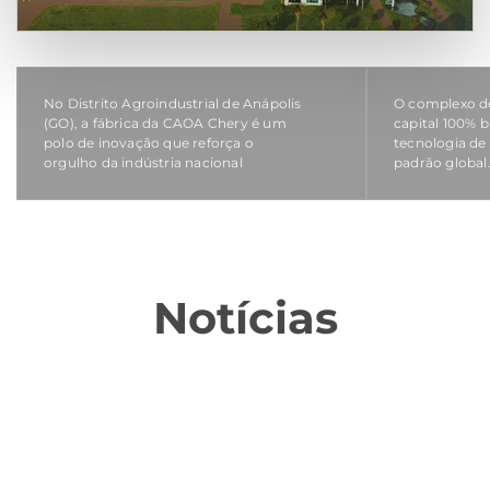
No Distrito Agroindustrial de Anápolis
O complexo 
(GO), a fábrica da CAOA Chery é um
capital 100% b
polo de inovação que reforça o
tecnologia de
orgulho da indústria nacional
padrão global
Notícias