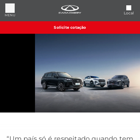
Local
MENU
Solicite cotação
“Um país só é respeitado quando tem