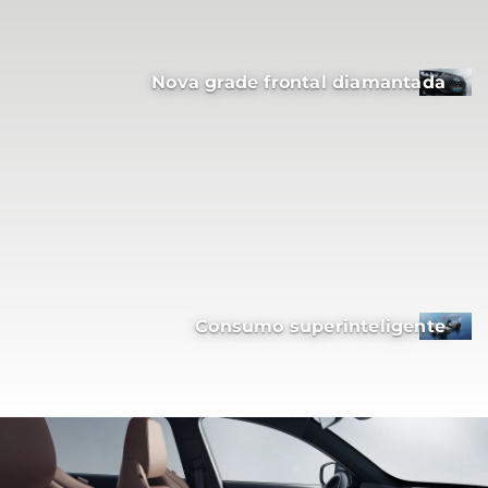
Nova grade frontal diamantada
Consumo superinteligente