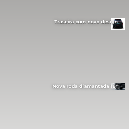
Traseira com novo design
Nova roda diamantada 18"