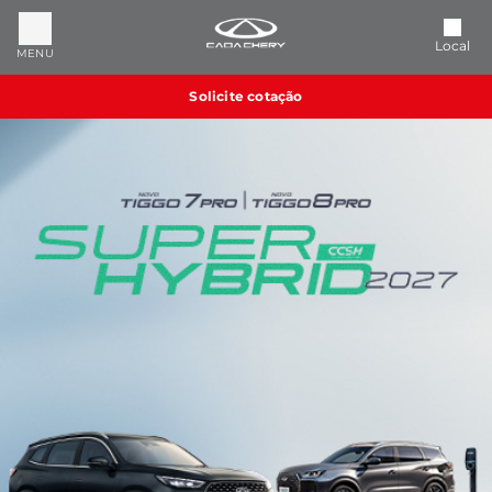
Local
MENU
Solicite cotação