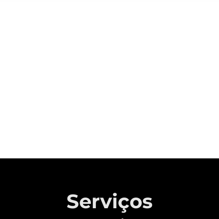
Sobre a CAOA Chery
A MONTADORA COM CAPITAL 100%
BRASILEIRO QUE REVOLUCIONOU A
INDÚSTRIA AUTOMOTIVA NACIONAL.
Saiba mais
Serviços