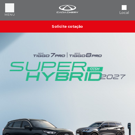
Local
MENU
Solicite cotação